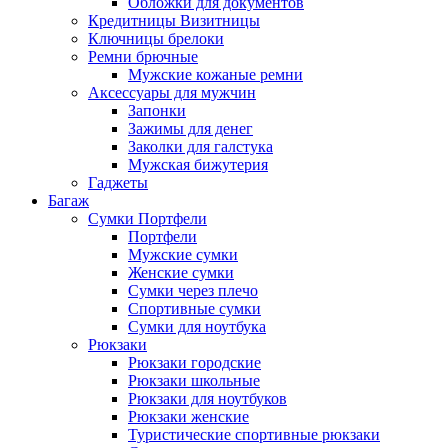
Обложки для документов
Кредитницы Визитницы
Ключницы брелоки
Ремни брючные
Мужские кожаные ремни
Аксессуары для мужчин
Запонки
Зажимы для денег
Заколки для галстука
Мужская бижутерия
Гаджеты
Багаж
Сумки Портфели
Портфели
Мужские сумки
Женские сумки
Сумки через плечо
Спортивные сумки
Сумки для ноутбука
Рюкзаки
Рюкзаки городские
Рюкзаки школьные
Рюкзаки для ноутбуков
Рюкзаки женские
Туристические спортивные рюкзаки