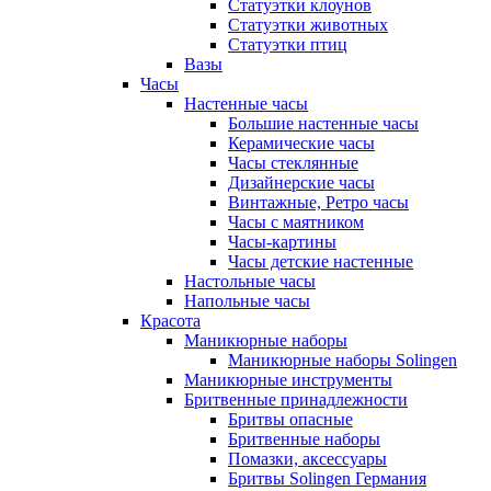
Статуэтки клоунов
Статуэтки животных
Статуэтки птиц
Вазы
Часы
Настенные часы
Большие настенные часы
Керамические часы
Часы стеклянные
Дизайнерские часы
Винтажные, Ретро часы
Часы с маятником
Часы-картины
Часы детские настенные
Настольные часы
Напольные часы
Красота
Маникюрные наборы
Маникюрные наборы Solingen
Маникюрные инструменты
Бритвенные принадлежности
Бритвы опасные
Бритвенные наборы
Помазки, аксессуары
Бритвы Solingen Германия