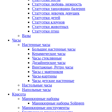
Статуэтки любовь, нежность
Статуэтки танцовщиц балерин
Статуэтки девочек девушек
Статуэтки детей
Статуэтки клоунов
Статуэтки животных
Статуэтки птиц
Вазы
Часы
Настенные часы
Большие настенные часы
Керамические часы
Часы стеклянные
Дизайнерские часы
Винтажные, Ретро часы
Часы с маятником
Часы-картины
Часы детские настенные
Настольные часы
Напольные часы
Красота
Маникюрные наборы
Маникюрные наборы Solingen
Маникюрные инструменты