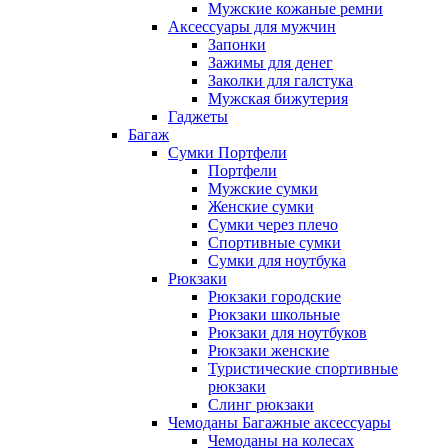
Мужские кожаные ремни
Аксессуары для мужчин
Запонки
Зажимы для денег
Заколки для галстука
Мужская бижутерия
Гаджеты
Багаж
Сумки Портфели
Портфели
Мужские сумки
Женские сумки
Сумки через плечо
Спортивные сумки
Сумки для ноутбука
Рюкзаки
Рюкзаки городские
Рюкзаки школьные
Рюкзаки для ноутбуков
Рюкзаки женские
Туристические спортивные
рюкзаки
Слинг рюкзаки
Чемоданы Багажные аксессуары
Чемоданы на колесах