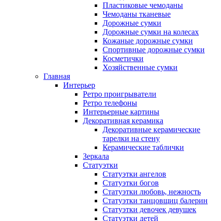
Пластиковые чемоданы
Чемоданы тканевые
Дорожные сумки
Дорожные сумки на колесах
Кожаные дорожные сумки
Спортивные дорожные сумки
Косметички
Хозяйственные сумки
Главная
Интерьер
Ретро проигрыватели
Ретро телефоны
Интерьерные картины
Декоративная керамика
Декоративные керамические
тарелки на стену
Керамические таблички
Зеркала
Статуэтки
Статуэтки ангелов
Статуэтки богов
Статуэтки любовь, нежность
Статуэтки танцовщиц балерин
Статуэтки девочек девушек
Статуэтки детей