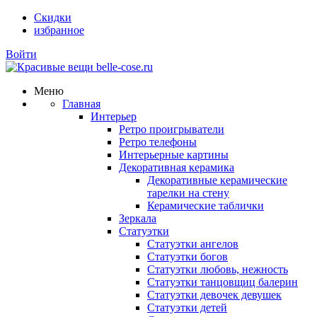
Скидки
избранное
Войти
Меню
Главная
Интерьер
Ретро проигрыватели
Ретро телефоны
Интерьерные картины
Декоративная керамика
Декоративные керамические
тарелки на стену
Керамические таблички
Зеркала
Статуэтки
Статуэтки ангелов
Статуэтки богов
Статуэтки любовь, нежность
Статуэтки танцовщиц балерин
Статуэтки девочек девушек
Статуэтки детей