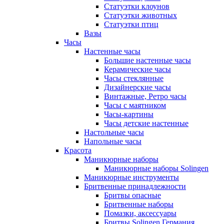
Статуэтки клоунов
Статуэтки животных
Статуэтки птиц
Вазы
Часы
Настенные часы
Большие настенные часы
Керамические часы
Часы стеклянные
Дизайнерские часы
Винтажные, Ретро часы
Часы с маятником
Часы-картины
Часы детские настенные
Настольные часы
Напольные часы
Красота
Маникюрные наборы
Маникюрные наборы Solingen
Маникюрные инструменты
Бритвенные принадлежности
Бритвы опасные
Бритвенные наборы
Помазки, аксессуары
Бритвы Solingen Германия