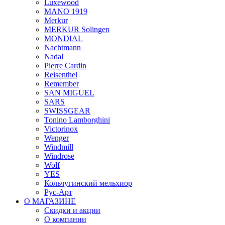
Luxewood
MANO 1919
Merkur
MERKUR Solingen
MONDIAL
Nachtmann
Nadal
Pierre Cardin
Reisenthel
Remember
SAN MIGUEL
SARS
SWISSGEAR
Tonino Lamborghini
Victorinox
Wenger
Windmill
Windrose
Wolf
YES
Кольчугинский мельхиор
Рус-Арт
О МАГАЗИНЕ
Скидки и акции
О компании