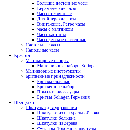
Большие настенные часы
Керамические часы
Часы стеклянные
Дизайнерские часы
Винтажные, Ретро часы
Часы с маятником
Часы-картины
Часы детские настенные
Настольные часы
Напольные часы
Красота
Маникюрные наборы
Маникюрные наборы Solingen
Маникюрные инструменты
Бритвенные принадлежности
Бритвы опасные
Бритвенные наборы
Помазки, аксессуары
Бритвы Solingen Германия
Шкатулки
Шкатулки для украшений
Шкатулки из натуральной кожи
Шкатулки большие
Шкатулки из дерева
Футляры Дорожные шкатулки