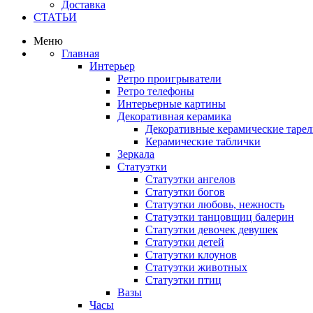
Доставка
СТАТЬИ
Меню
Главная
Интерьер
Ретро проигрыватели
Ретро телефоны
Интерьерные картины
Декоративная керамика
Декоративные керамические тарел
Керамические таблички
Зеркала
Статуэтки
Статуэтки ангелов
Статуэтки богов
Статуэтки любовь, нежность
Статуэтки танцовщиц балерин
Статуэтки девочек девушек
Статуэтки детей
Статуэтки клоунов
Статуэтки животных
Статуэтки птиц
Вазы
Часы