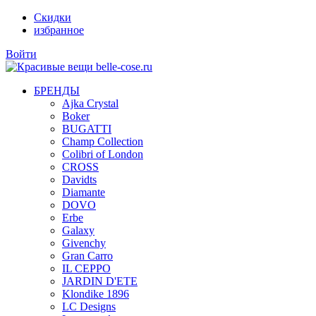
Скидки
избранное
Войти
БРЕНДЫ
Ajka Crystal
Boker
BUGATTI
Champ Collection
Colibri of London
CROSS
Davidts
Diamante
DOVO
Erbe
Galaxy
Givenchy
Gran Carro
IL CEPPO
JARDIN D'ETE
Klondike 1896
LC Designs