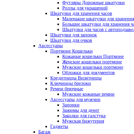
Футляры Дорожные шкатулки
Роллы для украшений
Шкатулки для хранения часов
Маленькие шкатулки для хранения 
Большие шкатулки для хранения ча
Шкатулки для часов с автоподзав
Шкатулки для запонок
Шкатулки для очков
Аксессуары
Портмоне Кошельки
Кожаные кошельки Портмоне
Женские кошельки портмоне
Мужские кошельки портмоне
Обложки для документов
Кредитницы Визитницы
Ключницы брелоки
Ремни брючные
Мужские кожаные ремни
Аксессуары для мужчин
Запонки
Зажимы для денег
Заколки для галстука
Мужская бижутерия
Гаджеты
Багаж