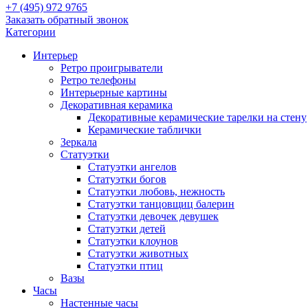
+7 (495) 972 9765
Заказать обратный звонок
Категории
Интерьер
Ретро проигрыватели
Ретро телефоны
Интерьерные картины
Декоративная керамика
Декоративные керамические тарелки на стену
Керамические таблички
Зеркала
Статуэтки
Статуэтки ангелов
Статуэтки богов
Статуэтки любовь, нежность
Статуэтки танцовщиц балерин
Статуэтки девочек девушек
Статуэтки детей
Статуэтки клоунов
Статуэтки животных
Статуэтки птиц
Вазы
Часы
Настенные часы