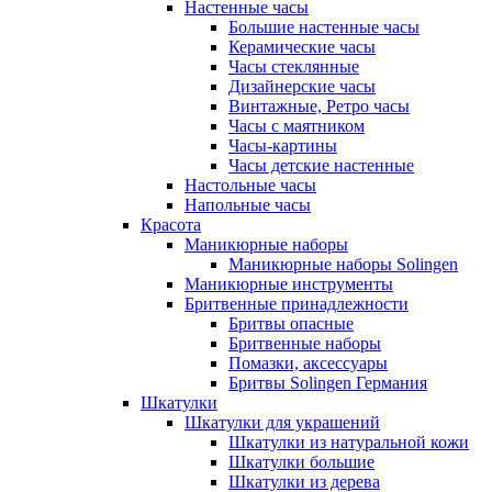
Настенные часы
Большие настенные часы
Керамические часы
Часы стеклянные
Дизайнерские часы
Винтажные, Ретро часы
Часы с маятником
Часы-картины
Часы детские настенные
Настольные часы
Напольные часы
Красота
Маникюрные наборы
Маникюрные наборы Solingen
Маникюрные инструменты
Бритвенные принадлежности
Бритвы опасные
Бритвенные наборы
Помазки, аксессуары
Бритвы Solingen Германия
Шкатулки
Шкатулки для украшений
Шкатулки из натуральной кожи
Шкатулки большие
Шкатулки из дерева