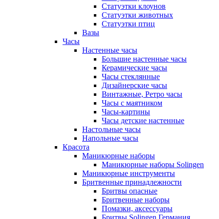
Статуэтки клоунов
Статуэтки животных
Статуэтки птиц
Вазы
Часы
Настенные часы
Большие настенные часы
Керамические часы
Часы стеклянные
Дизайнерские часы
Винтажные, Ретро часы
Часы с маятником
Часы-картины
Часы детские настенные
Настольные часы
Напольные часы
Красота
Маникюрные наборы
Маникюрные наборы Solingen
Маникюрные инструменты
Бритвенные принадлежности
Бритвы опасные
Бритвенные наборы
Помазки, аксессуары
Бритвы Solingen Германия