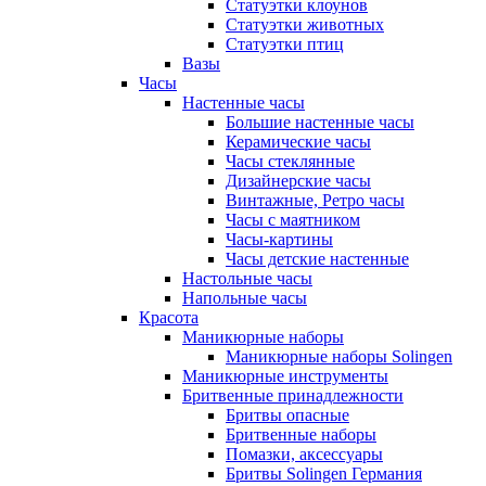
Статуэтки клоунов
Статуэтки животных
Статуэтки птиц
Вазы
Часы
Настенные часы
Большие настенные часы
Керамические часы
Часы стеклянные
Дизайнерские часы
Винтажные, Ретро часы
Часы с маятником
Часы-картины
Часы детские настенные
Настольные часы
Напольные часы
Красота
Маникюрные наборы
Маникюрные наборы Solingen
Маникюрные инструменты
Бритвенные принадлежности
Бритвы опасные
Бритвенные наборы
Помазки, аксессуары
Бритвы Solingen Германия