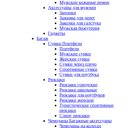
Мужские кожаные ремни
Аксессуары для мужчин
Запонки
Зажимы для денег
Заколки для галстука
Мужская бижутерия
Гаджеты
Багаж
Сумки Портфели
Портфели
Мужские сумки
Женские сумки
Сумки через плечо
Спортивные сумки
Сумки для ноутбука
Рюкзаки
Рюкзаки городские
Рюкзаки школьные
Рюкзаки для ноутбуков
Рюкзаки женские
Туристические спортивные
рюкзаки
Слинг рюкзаки
Чемоданы Багажные аксессуары
Чемоданы на колесах