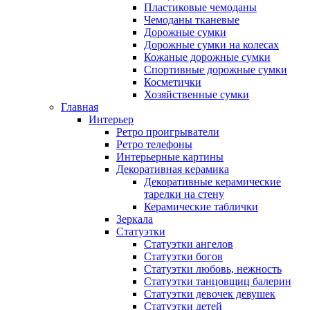
Пластиковые чемоданы
Чемоданы тканевые
Дорожные сумки
Дорожные сумки на колесах
Кожаные дорожные сумки
Спортивные дорожные сумки
Косметички
Хозяйственные сумки
Главная
Интерьер
Ретро проигрыватели
Ретро телефоны
Интерьерные картины
Декоративная керамика
Декоративные керамические
тарелки на стену
Керамические таблички
Зеркала
Статуэтки
Статуэтки ангелов
Статуэтки богов
Статуэтки любовь, нежность
Статуэтки танцовщиц балерин
Статуэтки девочек девушек
Статуэтки детей