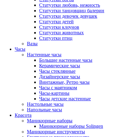
Статуэтки любовь, нежность
Статуэтки танцовщиц балерин
Статуэтки девочек девушек
Статуэтки детей
Статуэтки клоунов
Статуэтки животных
Статуэтки птиц
Вазы
Часы
Настенные часы
Большие настенные часы
Керамические часы
Часы стеклянные
Дизайнерские часы
Винтажные, Ретро часы
Часы с маятником
Часы-картины
Часы детские настенные
Настольные часы
Напольные часы
Красота
Маникюрные наборы
Маникюрные наборы Solingen
Маникюрные инструменты