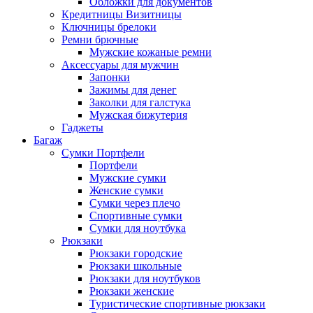
Обложки для документов
Кредитницы Визитницы
Ключницы брелоки
Ремни брючные
Мужские кожаные ремни
Аксессуары для мужчин
Запонки
Зажимы для денег
Заколки для галстука
Мужская бижутерия
Гаджеты
Багаж
Сумки Портфели
Портфели
Мужские сумки
Женские сумки
Сумки через плечо
Спортивные сумки
Сумки для ноутбука
Рюкзаки
Рюкзаки городские
Рюкзаки школьные
Рюкзаки для ноутбуков
Рюкзаки женские
Туристические спортивные рюкзаки