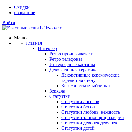
Скидки
избранное
Войти
Меню
Главная
Интерьер
Ретро проигрыватели
Ретро телефоны
Интерьерные картины
Декоративная керамика
Декоративные керамические
тарелки на стену
Керамические таблички
Зеркала
Статуэтки
Статуэтки ангелов
Статуэтки богов
Статуэтки любовь, нежность
Статуэтки танцовщиц балерин
Статуэтки девочек девушек
Статуэтки детей