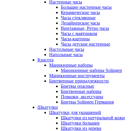
Настенные часы
Большие настенные часы
Керамические часы
Часы стеклянные
Дизайнерские часы
Винтажные, Ретро часы
Часы с маятником
Часы-картины
Часы детские настенные
Настольные часы
Напольные часы
Красота
Маникюрные наборы
Маникюрные наборы Solingen
Маникюрные инструменты
Бритвенные принадлежности
Бритвы опасные
Бритвенные наборы
Помазки, аксессуары
Бритвы Solingen Германия
Шкатулки
Шкатулки для украшений
Шкатулки из натуральной кожи
Шкатулки большие
Шкатулки из дерева