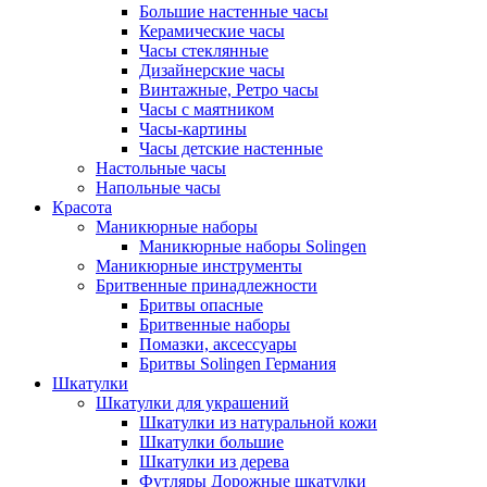
Большие настенные часы
Керамические часы
Часы стеклянные
Дизайнерские часы
Винтажные, Ретро часы
Часы с маятником
Часы-картины
Часы детские настенные
Настольные часы
Напольные часы
Красота
Маникюрные наборы
Маникюрные наборы Solingen
Маникюрные инструменты
Бритвенные принадлежности
Бритвы опасные
Бритвенные наборы
Помазки, аксессуары
Бритвы Solingen Германия
Шкатулки
Шкатулки для украшений
Шкатулки из натуральной кожи
Шкатулки большие
Шкатулки из дерева
Футляры Дорожные шкатулки