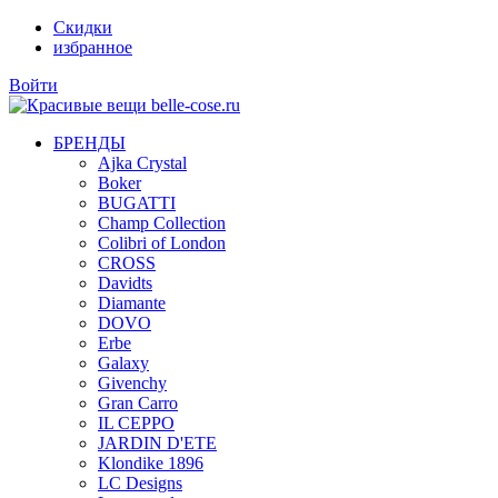
Скидки
избранное
Войти
БРЕНДЫ
Ajka Crystal
Boker
BUGATTI
Champ Collection
Colibri of London
CROSS
Davidts
Diamante
DOVO
Erbe
Galaxy
Givenchy
Gran Carro
IL CEPPO
JARDIN D'ETE
Klondike 1896
LC Designs