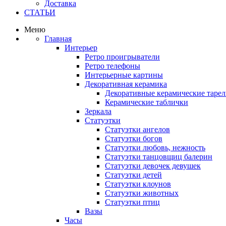
Доставка
СТАТЬИ
Меню
Главная
Интерьер
Ретро проигрыватели
Ретро телефоны
Интерьерные картины
Декоративная керамика
Декоративные керамические тарел
Керамические таблички
Зеркала
Статуэтки
Статуэтки ангелов
Статуэтки богов
Статуэтки любовь, нежность
Статуэтки танцовщиц балерин
Статуэтки девочек девушек
Статуэтки детей
Статуэтки клоунов
Статуэтки животных
Статуэтки птиц
Вазы
Часы