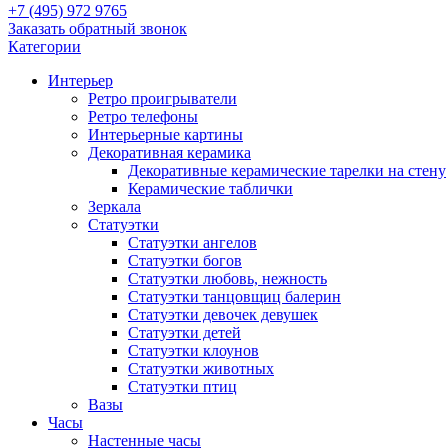
+7 (495) 972 9765
Заказать обратный звонок
Категории
Интерьер
Ретро проигрыватели
Ретро телефоны
Интерьерные картины
Декоративная керамика
Декоративные керамические тарелки на стену
Керамические таблички
Зеркала
Статуэтки
Статуэтки ангелов
Статуэтки богов
Статуэтки любовь, нежность
Статуэтки танцовщиц балерин
Статуэтки девочек девушек
Статуэтки детей
Статуэтки клоунов
Статуэтки животных
Статуэтки птиц
Вазы
Часы
Настенные часы