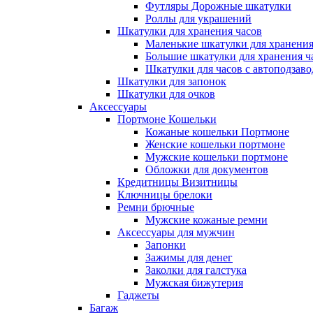
Футляры Дорожные шкатулки
Роллы для украшений
Шкатулки для хранения часов
Маленькие шкатулки для хранения 
Большие шкатулки для хранения ча
Шкатулки для часов с автоподзав
Шкатулки для запонок
Шкатулки для очков
Аксессуары
Портмоне Кошельки
Кожаные кошельки Портмоне
Женские кошельки портмоне
Мужские кошельки портмоне
Обложки для документов
Кредитницы Визитницы
Ключницы брелоки
Ремни брючные
Мужские кожаные ремни
Аксессуары для мужчин
Запонки
Зажимы для денег
Заколки для галстука
Мужская бижутерия
Гаджеты
Багаж