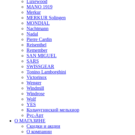
Luxewood
MANO 1919
Merkur
MERKUR Solingen
MONDIAL
Nachtmann
Nadal
Pierre Cardin
Reisenthel
Remember
SAN MIGUEL
SARS
SWISSGEAR
Tonino Lamborghini
Victorinox
Wenger
Windmill
Windrose
Wolf
YES
Кольчугинский мельхиор
Рус-Арт
О МАГАЗИНЕ
Скидки и акции
О компании