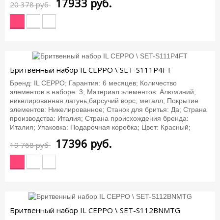
17933
руб.
20 378 руб
-12%
Бритвенный набор IL CEPPO \ SET-S111P4FT
Бренд: IL CEPPO; Гарантия: 6 месяцев; Количество
элементов в наборе: 3; Материал элементов: Алюминий,
никелированная латунь,барсучий ворс, металл; Покрытие
элементов: Никелированное; Станок для бритья: Да; Страна
производства: Италия; Страна происхождения бренда:
Италия; Упаковка: Подарочная коробка; Цвет: Красный;
17396
руб.
19 768 руб
-12%
Бритвенный набор IL CEPPO \ SET-S112BNMTG